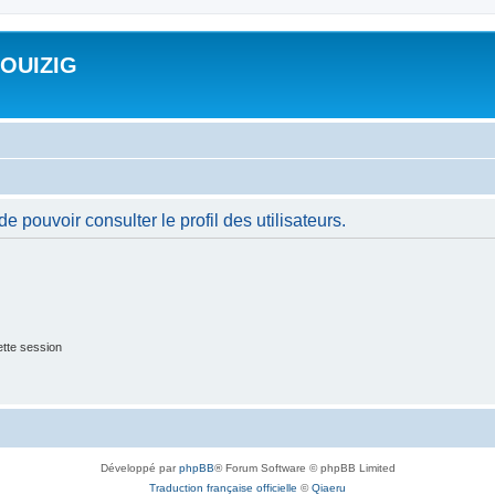
ROUIZIG
 pouvoir consulter le profil des utilisateurs.
tte session
Développé par
phpBB
® Forum Software © phpBB Limited
Traduction française officielle
©
Qiaeru