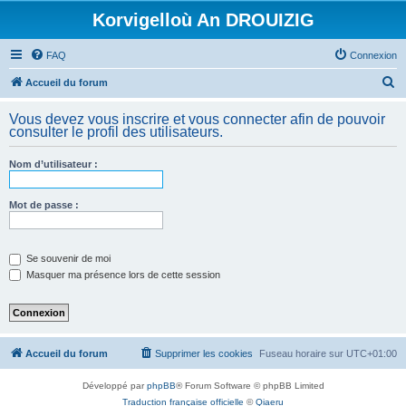
Korvigelloù An DROUIZIG
FAQ
Connexion
R
Accueil du forum
e
Vous devez vous inscrire et vous connecter afin de pouvoir
c
consulter le profil des utilisateurs.
h
Nom d’utilisateur :
e
r
Mot de passe :
c
h
e
Se souvenir de moi
Masquer ma présence lors de cette session
r
Accueil du forum
Supprimer les cookies
Fuseau horaire sur
UTC+01:00
Développé par
phpBB
® Forum Software © phpBB Limited
Traduction française officielle
©
Qiaeru