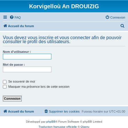
Korvigelloù An DROUIZIG
FAQ
Connexion
R
Accueil du forum
e
Vous devez vous inscrire et vous connecter afin de pouvoir
c
consulter le profil des utilisateurs.
h
Nom d’utilisateur :
e
r
Mot de passe :
c
h
e
Se souvenir de moi
Masquer ma présence lors de cette session
r
Accueil du forum
Supprimer les cookies
Fuseau horaire sur
UTC+01:00
Développé par
phpBB
® Forum Software © phpBB Limited
Traduction française officielle
©
Qiaeru