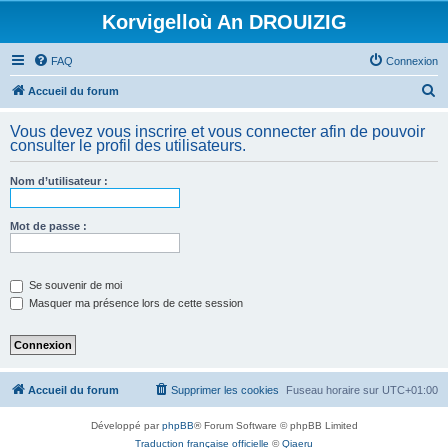
Korvigelloù An DROUIZIG
FAQ
Connexion
R
Accueil du forum
e
Vous devez vous inscrire et vous connecter afin de pouvoir
c
consulter le profil des utilisateurs.
h
Nom d’utilisateur :
e
r
Mot de passe :
c
h
e
Se souvenir de moi
Masquer ma présence lors de cette session
r
Accueil du forum
Supprimer les cookies
Fuseau horaire sur
UTC+01:00
Développé par
phpBB
® Forum Software © phpBB Limited
Traduction française officielle
©
Qiaeru