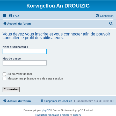
Korvigelloù An DROUIZIG
FAQ
Connexion
R
Accueil du forum
e
Vous devez vous inscrire et vous connecter afin de pouvoir
c
consulter le profil des utilisateurs.
h
Nom d’utilisateur :
e
r
Mot de passe :
c
h
e
Se souvenir de moi
Masquer ma présence lors de cette session
r
Accueil du forum
Supprimer les cookies
Fuseau horaire sur
UTC+01:00
Développé par
phpBB
® Forum Software © phpBB Limited
Traduction française officielle
©
Qiaeru