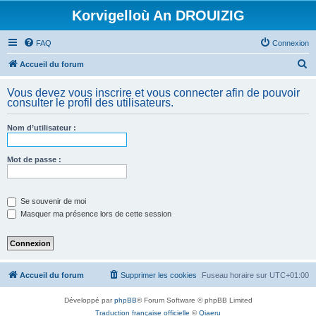
Korvigelloù An DROUIZIG
FAQ
Connexion
R
Accueil du forum
e
Vous devez vous inscrire et vous connecter afin de pouvoir
c
consulter le profil des utilisateurs.
h
Nom d’utilisateur :
e
r
Mot de passe :
c
h
e
Se souvenir de moi
Masquer ma présence lors de cette session
r
Accueil du forum
Supprimer les cookies
Fuseau horaire sur
UTC+01:00
Développé par
phpBB
® Forum Software © phpBB Limited
Traduction française officielle
©
Qiaeru