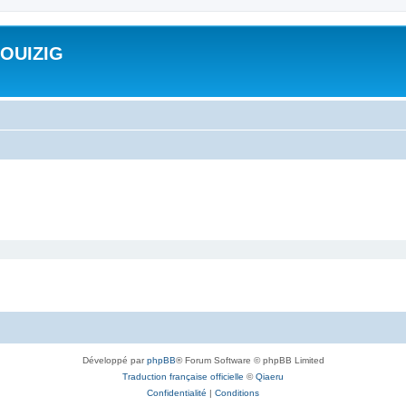
ROUIZIG
Développé par
phpBB
® Forum Software © phpBB Limited
Traduction française officielle
©
Qiaeru
Confidentialité
|
Conditions