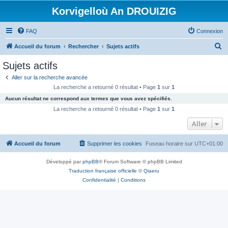
Korvigelloù An DROUIZIG
FAQ
Connexion
R
Accueil du forum
Rechercher
Sujets actifs
e
Sujets actifs
c
Aller sur la recherche avancée
h
La recherche a retourné 0 résultat • Page
1
sur
1
e
Aucun résultat ne correspond aux termes que vous avez spécifiés.
r
La recherche a retourné 0 résultat • Page
1
sur
1
c
Aller
h
Accueil du forum
Supprimer les cookies
Fuseau horaire sur
UTC+01:00
e
r
Développé par
phpBB
® Forum Software © phpBB Limited
Traduction française officielle
©
Qiaeru
Confidentialité
|
Conditions