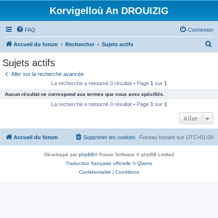
Korvigelloù An DROUIZIG
FAQ
Connexion
R
Accueil du forum
Rechercher
Sujets actifs
e
Sujets actifs
c
Aller sur la recherche avancée
h
La recherche a retourné 0 résultat • Page
1
sur
1
e
Aucun résultat ne correspond aux termes que vous avez spécifiés.
r
La recherche a retourné 0 résultat • Page
1
sur
1
c
Aller
h
Accueil du forum
Supprimer les cookies
Fuseau horaire sur
UTC+01:00
e
r
Développé par
phpBB
® Forum Software © phpBB Limited
Traduction française officielle
©
Qiaeru
Confidentialité
|
Conditions