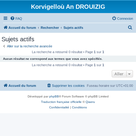
Korvigelloù An DROUIZIG
FAQ
Connexion
R
Accueil du forum
Rechercher
Sujets actifs
e
Sujets actifs
c
Aller sur la recherche avancée
h
La recherche a retourné 0 résultat • Page
1
sur
1
e
Aucun résultat ne correspond aux termes que vous avez spécifiés.
r
La recherche a retourné 0 résultat • Page
1
sur
1
c
Aller
h
Accueil du forum
Supprimer les cookies
Fuseau horaire sur
UTC+01:00
e
r
Développé par
phpBB
® Forum Software © phpBB Limited
Traduction française officielle
©
Qiaeru
Confidentialité
|
Conditions