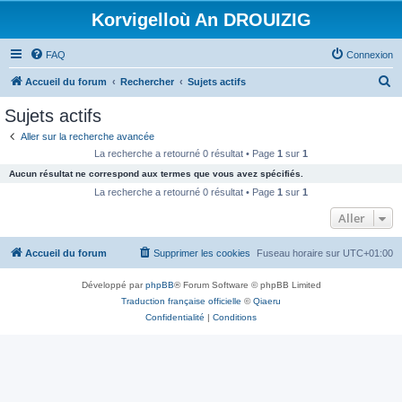
Korvigelloù An DROUIZIG
FAQ
Connexion
R
Accueil du forum
Rechercher
Sujets actifs
e
Sujets actifs
c
Aller sur la recherche avancée
h
La recherche a retourné 0 résultat • Page
1
sur
1
e
Aucun résultat ne correspond aux termes que vous avez spécifiés.
r
La recherche a retourné 0 résultat • Page
1
sur
1
c
Aller
h
Accueil du forum
Supprimer les cookies
Fuseau horaire sur
UTC+01:00
e
r
Développé par
phpBB
® Forum Software © phpBB Limited
Traduction française officielle
©
Qiaeru
Confidentialité
|
Conditions