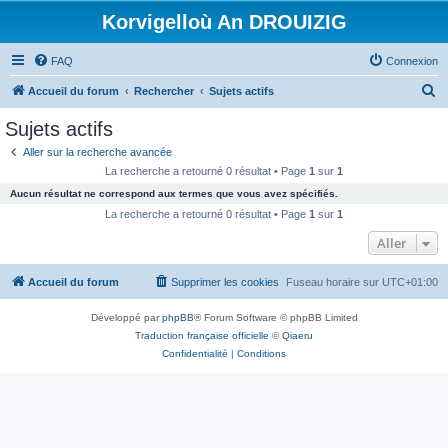
Korvigelloù An DROUIZIG
FAQ
Connexion
R
Accueil du forum
Rechercher
Sujets actifs
e
Sujets actifs
c
Aller sur la recherche avancée
h
La recherche a retourné 0 résultat • Page
1
sur
1
e
Aucun résultat ne correspond aux termes que vous avez spécifiés.
r
La recherche a retourné 0 résultat • Page
1
sur
1
c
Aller
h
Accueil du forum
Supprimer les cookies
Fuseau horaire sur
UTC+01:00
e
r
Développé par
phpBB
® Forum Software © phpBB Limited
Traduction française officielle
©
Qiaeru
Confidentialité
|
Conditions