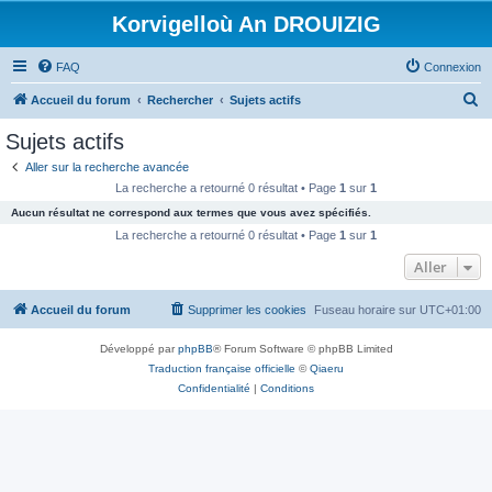
Korvigelloù An DROUIZIG
FAQ
Connexion
R
Accueil du forum
Rechercher
Sujets actifs
e
Sujets actifs
c
Aller sur la recherche avancée
h
La recherche a retourné 0 résultat • Page
1
sur
1
e
Aucun résultat ne correspond aux termes que vous avez spécifiés.
r
La recherche a retourné 0 résultat • Page
1
sur
1
c
Aller
h
Accueil du forum
Supprimer les cookies
Fuseau horaire sur
UTC+01:00
e
r
Développé par
phpBB
® Forum Software © phpBB Limited
Traduction française officielle
©
Qiaeru
Confidentialité
|
Conditions