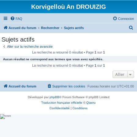
Korvigelloù An DROUIZIG
FAQ
Connexion
R
Accueil du forum
Rechercher
Sujets actifs
e
Sujets actifs
c
Aller sur la recherche avancée
h
La recherche a retourné 0 résultat • Page
1
sur
1
e
Aucun résultat ne correspond aux termes que vous avez spécifiés.
r
La recherche a retourné 0 résultat • Page
1
sur
1
c
Aller
h
Accueil du forum
Supprimer les cookies
Fuseau horaire sur
UTC+01:00
e
r
Développé par
phpBB
® Forum Software © phpBB Limited
Traduction française officielle
©
Qiaeru
Confidentialité
|
Conditions