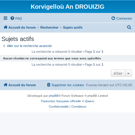
Korvigelloù An DROUIZIG
FAQ
Connexion
R
Accueil du forum
Rechercher
Sujets actifs
e
Sujets actifs
c
Aller sur la recherche avancée
h
La recherche a retourné 0 résultat • Page
1
sur
1
e
Aucun résultat ne correspond aux termes que vous avez spécifiés.
r
La recherche a retourné 0 résultat • Page
1
sur
1
c
Aller
h
Accueil du forum
Supprimer les cookies
Fuseau horaire sur
UTC+01:00
e
r
Développé par
phpBB
® Forum Software © phpBB Limited
Traduction française officielle
©
Qiaeru
Confidentialité
|
Conditions