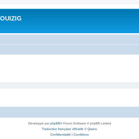
ROUIZIG
Développé par
phpBB
® Forum Software © phpBB Limited
Traduction française officielle
©
Qiaeru
Confidentialité
|
Conditions