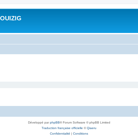
ROUIZIG
Développé par
phpBB
® Forum Software © phpBB Limited
Traduction française officielle
©
Qiaeru
Confidentialité
|
Conditions