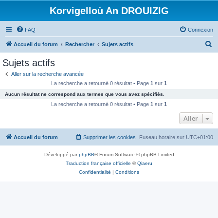
Korvigelloù An DROUIZIG
FAQ
Connexion
R
Accueil du forum
Rechercher
Sujets actifs
e
Sujets actifs
c
Aller sur la recherche avancée
h
La recherche a retourné 0 résultat • Page
1
sur
1
e
Aucun résultat ne correspond aux termes que vous avez spécifiés.
r
La recherche a retourné 0 résultat • Page
1
sur
1
c
Aller
h
Accueil du forum
Supprimer les cookies
Fuseau horaire sur
UTC+01:00
e
r
Développé par
phpBB
® Forum Software © phpBB Limited
Traduction française officielle
©
Qiaeru
Confidentialité
|
Conditions