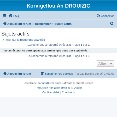
Korvigelloù An DROUIZIG
FAQ
Connexion
R
Accueil du forum
Rechercher
Sujets actifs
e
Sujets actifs
c
Aller sur la recherche avancée
h
La recherche a retourné 0 résultat • Page
1
sur
1
e
Aucun résultat ne correspond aux termes que vous avez spécifiés.
r
La recherche a retourné 0 résultat • Page
1
sur
1
c
Aller
h
Accueil du forum
Supprimer les cookies
Fuseau horaire sur
UTC+01:00
e
r
Développé par
phpBB
® Forum Software © phpBB Limited
Traduction française officielle
©
Qiaeru
Confidentialité
|
Conditions