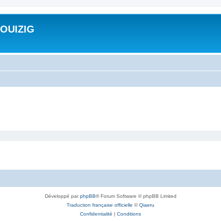
ROUIZIG
Développé par
phpBB
® Forum Software © phpBB Limited
Traduction française officielle
©
Qiaeru
Confidentialité
|
Conditions