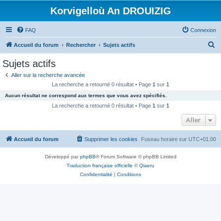
Korvigelloù An DROUIZIG
FAQ
Connexion
R
Accueil du forum
Rechercher
Sujets actifs
e
Sujets actifs
c
Aller sur la recherche avancée
h
La recherche a retourné 0 résultat • Page
1
sur
1
e
Aucun résultat ne correspond aux termes que vous avez spécifiés.
r
La recherche a retourné 0 résultat • Page
1
sur
1
c
Aller
h
Accueil du forum
Supprimer les cookies
Fuseau horaire sur
UTC+01:00
e
r
Développé par
phpBB
® Forum Software © phpBB Limited
Traduction française officielle
©
Qiaeru
Confidentialité
|
Conditions