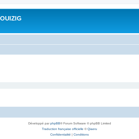
ROUIZIG
Développé par
phpBB
® Forum Software © phpBB Limited
Traduction française officielle
©
Qiaeru
Confidentialité
|
Conditions