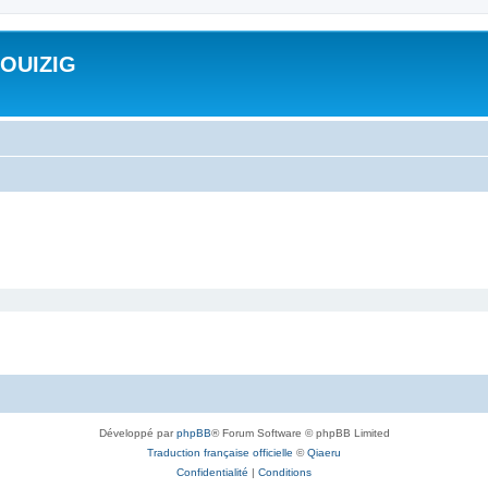
ROUIZIG
Développé par
phpBB
® Forum Software © phpBB Limited
Traduction française officielle
©
Qiaeru
Confidentialité
|
Conditions