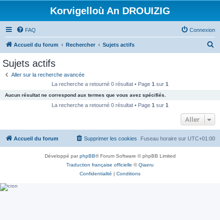
Korvigelloù An DROUIZIG
FAQ
Connexion
R
Accueil du forum
Rechercher
Sujets actifs
e
Sujets actifs
c
Aller sur la recherche avancée
h
La recherche a retourné 0 résultat • Page
1
sur
1
e
Aucun résultat ne correspond aux termes que vous avez spécifiés.
r
La recherche a retourné 0 résultat • Page
1
sur
1
c
Aller
h
Accueil du forum
Supprimer les cookies
Fuseau horaire sur
UTC+01:00
e
r
Développé par
phpBB
® Forum Software © phpBB Limited
Traduction française officielle
©
Qiaeru
Confidentialité
|
Conditions