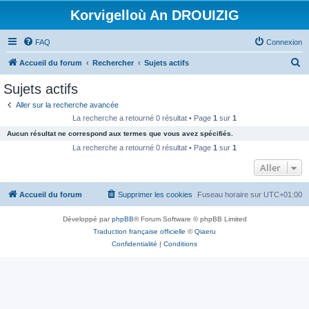
Korvigelloù An DROUIZIG
FAQ
Connexion
R
Accueil du forum
Rechercher
Sujets actifs
e
Sujets actifs
c
Aller sur la recherche avancée
h
La recherche a retourné 0 résultat • Page
1
sur
1
e
Aucun résultat ne correspond aux termes que vous avez spécifiés.
r
La recherche a retourné 0 résultat • Page
1
sur
1
c
Aller
h
Accueil du forum
Supprimer les cookies
Fuseau horaire sur
UTC+01:00
e
r
Développé par
phpBB
® Forum Software © phpBB Limited
Traduction française officielle
©
Qiaeru
Confidentialité
|
Conditions