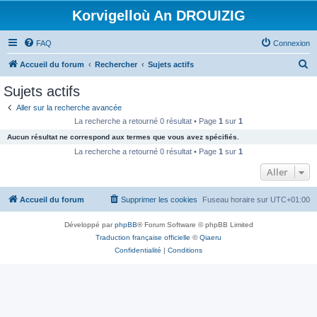
Korvigelloù An DROUIZIG
FAQ
Connexion
R
Accueil du forum
Rechercher
Sujets actifs
e
Sujets actifs
c
Aller sur la recherche avancée
h
La recherche a retourné 0 résultat • Page
1
sur
1
e
Aucun résultat ne correspond aux termes que vous avez spécifiés.
r
La recherche a retourné 0 résultat • Page
1
sur
1
c
Aller
h
Accueil du forum
Supprimer les cookies
Fuseau horaire sur
UTC+01:00
e
r
Développé par
phpBB
® Forum Software © phpBB Limited
Traduction française officielle
©
Qiaeru
Confidentialité
|
Conditions