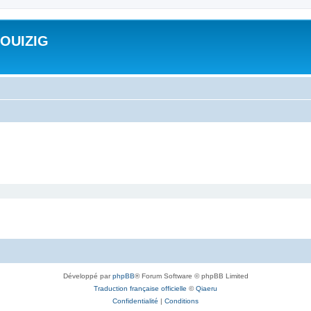
ROUIZIG
Développé par
phpBB
® Forum Software © phpBB Limited
Traduction française officielle
©
Qiaeru
Confidentialité
|
Conditions