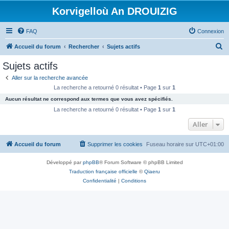
Korvigelloù An DROUIZIG
FAQ
Connexion
R
Accueil du forum
Rechercher
Sujets actifs
e
Sujets actifs
c
Aller sur la recherche avancée
h
La recherche a retourné 0 résultat • Page
1
sur
1
e
Aucun résultat ne correspond aux termes que vous avez spécifiés.
r
La recherche a retourné 0 résultat • Page
1
sur
1
c
Aller
h
Accueil du forum
Supprimer les cookies
Fuseau horaire sur
UTC+01:00
e
r
Développé par
phpBB
® Forum Software © phpBB Limited
Traduction française officielle
©
Qiaeru
Confidentialité
|
Conditions