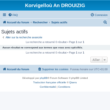
Korvigelloù An DROUIZIG
FAQ
Connexion
R
Accueil du forum
Rechercher
Sujets actifs
e
Sujets actifs
c
Aller sur la recherche avancée
h
La recherche a retourné 0 résultat • Page
1
sur
1
e
Aucun résultat ne correspond aux termes que vous avez spécifiés.
r
La recherche a retourné 0 résultat • Page
1
sur
1
c
Aller
h
Accueil du forum
Supprimer les cookies
Fuseau horaire sur
UTC+01:00
e
r
Développé par
phpBB
® Forum Software © phpBB Limited
Traduction française officielle
©
Qiaeru
Confidentialité
|
Conditions