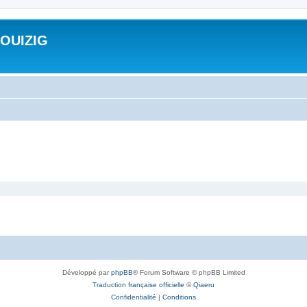
ROUIZIG
Développé par
phpBB
® Forum Software © phpBB Limited
Traduction française officielle
©
Qiaeru
Confidentialité
|
Conditions