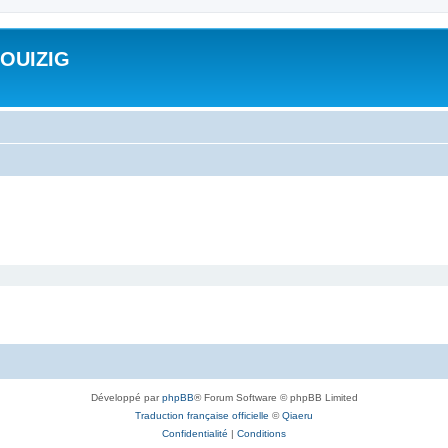
ROUIZIG
Développé par
phpBB
® Forum Software © phpBB Limited
Traduction française officielle
©
Qiaeru
Confidentialité
|
Conditions