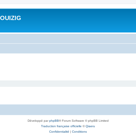
ROUIZIG
Développé par
phpBB
® Forum Software © phpBB Limited
Traduction française officielle
©
Qiaeru
Confidentialité
|
Conditions