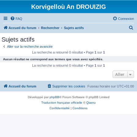
Korvigelloù An DROUIZIG
FAQ
Connexion
R
Accueil du forum
Rechercher
Sujets actifs
e
Sujets actifs
c
Aller sur la recherche avancée
h
La recherche a retourné 0 résultat • Page
1
sur
1
e
Aucun résultat ne correspond aux termes que vous avez spécifiés.
r
La recherche a retourné 0 résultat • Page
1
sur
1
c
Aller
h
Accueil du forum
Supprimer les cookies
Fuseau horaire sur
UTC+01:00
e
r
Développé par
phpBB
® Forum Software © phpBB Limited
Traduction française officielle
©
Qiaeru
Confidentialité
|
Conditions