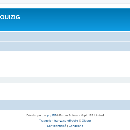
ROUIZIG
Développé par
phpBB
® Forum Software © phpBB Limited
Traduction française officielle
©
Qiaeru
Confidentialité
|
Conditions