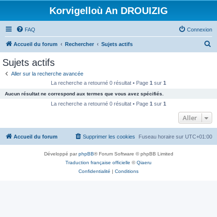
Korvigelloù An DROUIZIG
FAQ
Connexion
R
Accueil du forum
Rechercher
Sujets actifs
e
Sujets actifs
c
Aller sur la recherche avancée
h
La recherche a retourné 0 résultat • Page
1
sur
1
e
Aucun résultat ne correspond aux termes que vous avez spécifiés.
r
La recherche a retourné 0 résultat • Page
1
sur
1
c
Aller
h
Accueil du forum
Supprimer les cookies
Fuseau horaire sur
UTC+01:00
e
r
Développé par
phpBB
® Forum Software © phpBB Limited
Traduction française officielle
©
Qiaeru
Confidentialité
|
Conditions