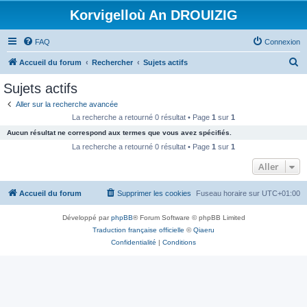
Korvigelloù An DROUIZIG
FAQ
Connexion
R
Accueil du forum
Rechercher
Sujets actifs
e
Sujets actifs
c
Aller sur la recherche avancée
h
La recherche a retourné 0 résultat • Page
1
sur
1
e
Aucun résultat ne correspond aux termes que vous avez spécifiés.
r
La recherche a retourné 0 résultat • Page
1
sur
1
c
Aller
h
Accueil du forum
Supprimer les cookies
Fuseau horaire sur
UTC+01:00
e
r
Développé par
phpBB
® Forum Software © phpBB Limited
Traduction française officielle
©
Qiaeru
Confidentialité
|
Conditions