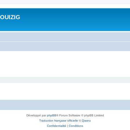
ROUIZIG
Développé par
phpBB
® Forum Software © phpBB Limited
Traduction française officielle
©
Qiaeru
Confidentialité
|
Conditions