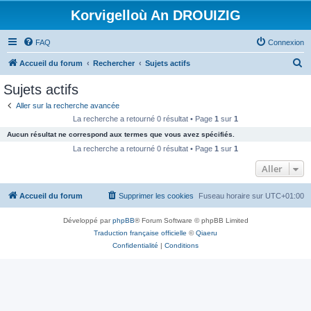
Korvigelloù An DROUIZIG
FAQ
Connexion
R
Accueil du forum
Rechercher
Sujets actifs
e
Sujets actifs
c
Aller sur la recherche avancée
h
La recherche a retourné 0 résultat • Page
1
sur
1
e
Aucun résultat ne correspond aux termes que vous avez spécifiés.
r
La recherche a retourné 0 résultat • Page
1
sur
1
c
Aller
h
Accueil du forum
Supprimer les cookies
Fuseau horaire sur
UTC+01:00
e
r
Développé par
phpBB
® Forum Software © phpBB Limited
Traduction française officielle
©
Qiaeru
Confidentialité
|
Conditions