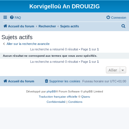
Korvigelloù An DROUIZIG
FAQ
Connexion
R
Accueil du forum
Rechercher
Sujets actifs
e
Sujets actifs
c
Aller sur la recherche avancée
h
La recherche a retourné 0 résultat • Page
1
sur
1
e
Aucun résultat ne correspond aux termes que vous avez spécifiés.
r
La recherche a retourné 0 résultat • Page
1
sur
1
c
Aller
h
Accueil du forum
Supprimer les cookies
Fuseau horaire sur
UTC+01:00
e
r
Développé par
phpBB
® Forum Software © phpBB Limited
Traduction française officielle
©
Qiaeru
Confidentialité
|
Conditions