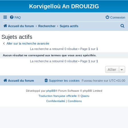
Korvigelloù An DROUIZIG
FAQ
Connexion
R
Accueil du forum
Rechercher
Sujets actifs
e
Sujets actifs
c
Aller sur la recherche avancée
h
La recherche a retourné 0 résultat • Page
1
sur
1
e
Aucun résultat ne correspond aux termes que vous avez spécifiés.
r
La recherche a retourné 0 résultat • Page
1
sur
1
c
Aller
h
Accueil du forum
Supprimer les cookies
Fuseau horaire sur
UTC+01:00
e
r
Développé par
phpBB
® Forum Software © phpBB Limited
Traduction française officielle
©
Qiaeru
Confidentialité
|
Conditions