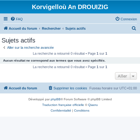
Korvigelloù An DROUIZIG
FAQ
Connexion
R
Accueil du forum
Rechercher
Sujets actifs
e
Sujets actifs
c
Aller sur la recherche avancée
h
La recherche a retourné 0 résultat • Page
1
sur
1
e
Aucun résultat ne correspond aux termes que vous avez spécifiés.
r
La recherche a retourné 0 résultat • Page
1
sur
1
c
Aller
h
Accueil du forum
Supprimer les cookies
Fuseau horaire sur
UTC+01:00
e
r
Développé par
phpBB
® Forum Software © phpBB Limited
Traduction française officielle
©
Qiaeru
Confidentialité
|
Conditions