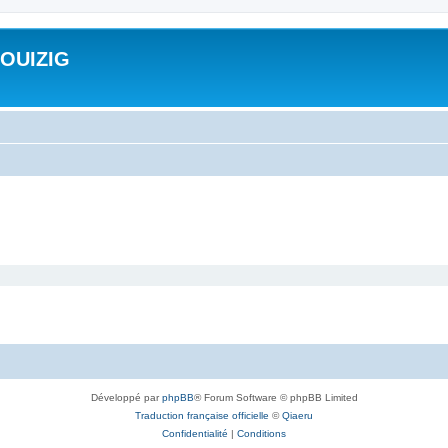
ROUIZIG
Développé par
phpBB
® Forum Software © phpBB Limited
Traduction française officielle
©
Qiaeru
Confidentialité
|
Conditions