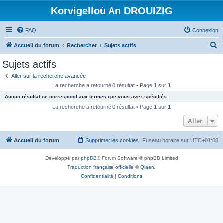
Korvigelloù An DROUIZIG
FAQ
Connexion
R
Accueil du forum
Rechercher
Sujets actifs
e
Sujets actifs
c
Aller sur la recherche avancée
h
La recherche a retourné 0 résultat • Page
1
sur
1
e
Aucun résultat ne correspond aux termes que vous avez spécifiés.
r
La recherche a retourné 0 résultat • Page
1
sur
1
c
Aller
h
Accueil du forum
Supprimer les cookies
Fuseau horaire sur
UTC+01:00
e
r
Développé par
phpBB
® Forum Software © phpBB Limited
Traduction française officielle
©
Qiaeru
Confidentialité
|
Conditions