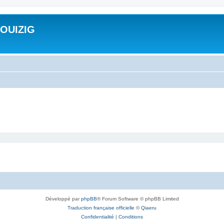
ROUIZIG
Développé par
phpBB
® Forum Software © phpBB Limited
Traduction française officielle
©
Qiaeru
Confidentialité
|
Conditions