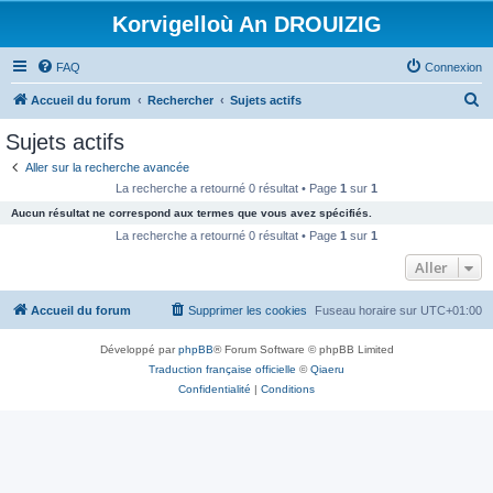
Korvigelloù An DROUIZIG
FAQ
Connexion
R
Accueil du forum
Rechercher
Sujets actifs
e
Sujets actifs
c
Aller sur la recherche avancée
h
La recherche a retourné 0 résultat • Page
1
sur
1
e
Aucun résultat ne correspond aux termes que vous avez spécifiés.
r
La recherche a retourné 0 résultat • Page
1
sur
1
c
Aller
h
Accueil du forum
Supprimer les cookies
Fuseau horaire sur
UTC+01:00
e
r
Développé par
phpBB
® Forum Software © phpBB Limited
Traduction française officielle
©
Qiaeru
Confidentialité
|
Conditions