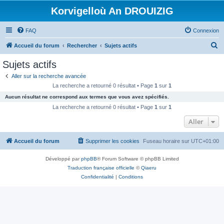
Korvigelloù An DROUIZIG
FAQ
Connexion
R
Accueil du forum
Rechercher
Sujets actifs
e
Sujets actifs
c
Aller sur la recherche avancée
h
La recherche a retourné 0 résultat • Page
1
sur
1
e
Aucun résultat ne correspond aux termes que vous avez spécifiés.
r
La recherche a retourné 0 résultat • Page
1
sur
1
c
Aller
h
Accueil du forum
Supprimer les cookies
Fuseau horaire sur
UTC+01:00
e
r
Développé par
phpBB
® Forum Software © phpBB Limited
Traduction française officielle
©
Qiaeru
Confidentialité
|
Conditions