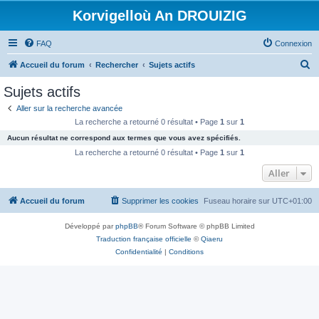
Korvigelloù An DROUIZIG
FAQ
Connexion
R
Accueil du forum
Rechercher
Sujets actifs
e
Sujets actifs
c
Aller sur la recherche avancée
h
La recherche a retourné 0 résultat • Page
1
sur
1
e
Aucun résultat ne correspond aux termes que vous avez spécifiés.
r
La recherche a retourné 0 résultat • Page
1
sur
1
c
Aller
h
Accueil du forum
Supprimer les cookies
Fuseau horaire sur
UTC+01:00
e
r
Développé par
phpBB
® Forum Software © phpBB Limited
Traduction française officielle
©
Qiaeru
Confidentialité
|
Conditions