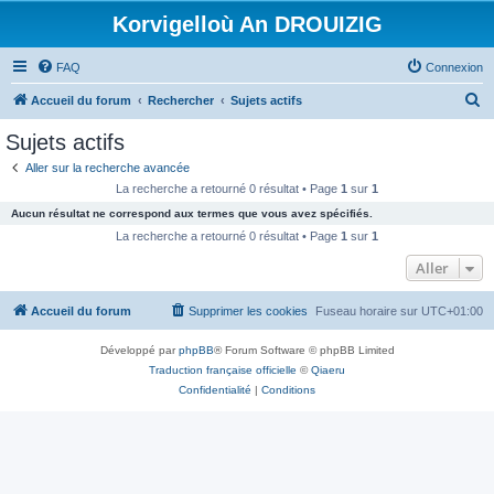
Korvigelloù An DROUIZIG
FAQ
Connexion
R
Accueil du forum
Rechercher
Sujets actifs
e
Sujets actifs
c
Aller sur la recherche avancée
h
La recherche a retourné 0 résultat • Page
1
sur
1
e
Aucun résultat ne correspond aux termes que vous avez spécifiés.
r
La recherche a retourné 0 résultat • Page
1
sur
1
c
Aller
h
Accueil du forum
Supprimer les cookies
Fuseau horaire sur
UTC+01:00
e
r
Développé par
phpBB
® Forum Software © phpBB Limited
Traduction française officielle
©
Qiaeru
Confidentialité
|
Conditions