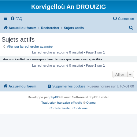
Korvigelloù An DROUIZIG
FAQ
Connexion
R
Accueil du forum
Rechercher
Sujets actifs
e
Sujets actifs
c
Aller sur la recherche avancée
h
La recherche a retourné 0 résultat • Page
1
sur
1
e
Aucun résultat ne correspond aux termes que vous avez spécifiés.
r
La recherche a retourné 0 résultat • Page
1
sur
1
c
Aller
h
Accueil du forum
Supprimer les cookies
Fuseau horaire sur
UTC+01:00
e
r
Développé par
phpBB
® Forum Software © phpBB Limited
Traduction française officielle
©
Qiaeru
Confidentialité
|
Conditions