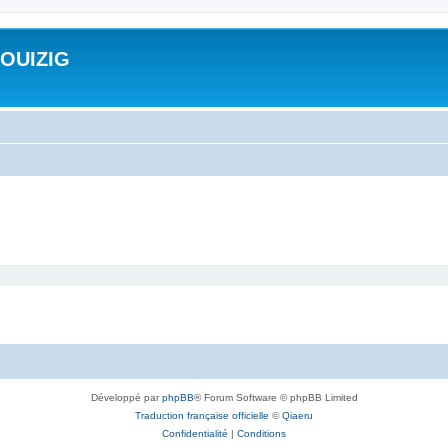
ROUIZIG
Développé par
phpBB
® Forum Software © phpBB Limited
Traduction française officielle
©
Qiaeru
Confidentialité
|
Conditions